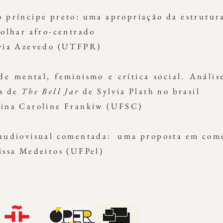
 príncipe preto: uma apropriação da estrutur
 olhar afro-centrado
ávia Azevedo (UTFPR)
de mental, feminismo e crítica social. Análise
es de
The Bell Jar
de Sylvia Plath no brasil
aina Caroline Frankiw (UFSC)
 audiovisual comentada: uma proposta em com
issa Medeiros (UFPel)