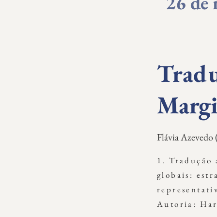
26 de 
Tradu
Margi
Flávia Azeved
1. Tradução 
globais: estr
representat
Autoria: Ha