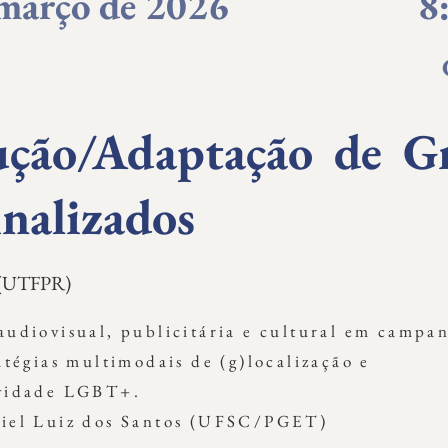
março de 2026
8
ção/Adaptação de G
nalizados
o (UTFPR)
audiovisual, publicitária e cultural em campa
atégias multimodais de (g)localização e
ividade LGBT+.
riel Luiz dos Santos (UFSC/PGET)