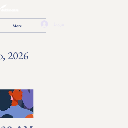
Login
More
o, 2026