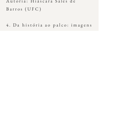
Autoria: Hiáscara Sales de
Barros (UFC)
4. Da história ao palco: imagens
e identidade no musical
Hamilton: um Musical
Americano e seus personagens
reais
Autoria: Débora Evelyn Pereira
de Sousa (UFC)
Previous
Next
© 2025 Maria Eduarda Savini Inês