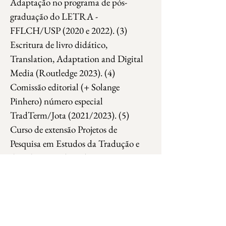
Adaptação no programa de pós-
graduação do LETRA - 
FFLCH/USP (2020 e 2022). (3) 
Escritura de livro didático, 
Translation, Adaptation and Digital 
Media (Routledge 2023). (4) 
Comissão editorial (+ Solange 
Pinhero) número especial 
TradTerm/Jota (2021/2023). (5) 
Curso de extensão Projetos de 
Pesquisa em Estudos da Tradução e 
da Adaptação (2023). Atua como 
pesquisadora sênior em outros dois 
grupos de pesquisa registrados no 
CNPq: Cervantes: poética, retórica e 
formas discursivas na Espanha dos 