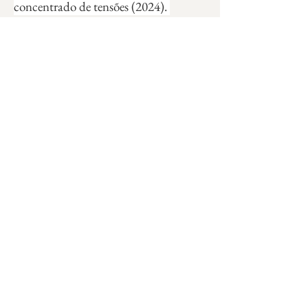
concentrado de tensões (2024). 
Coordena o grupo de pesquisa 
Escrever História: da Literatura, da 
Tradução, da Arte. Desenvolve 
atividades de ensino, pesquisa e 
extensão nas áreas de Literatura 
hispano-americana, História da 
literatura e Estudos da tradução.