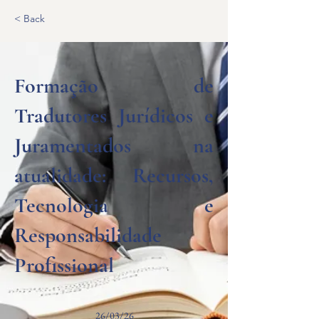
< Back
Formação de
Tradutores Jurídicos e
Juramentados na
atualidade: Recursos,
Tecnologia e
Responsabilidade
Profissional
26/03/26